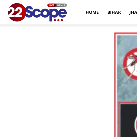
22Scope
HOME
BIHAR
JH
News