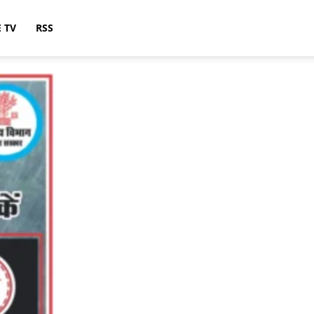
E TV
RSS