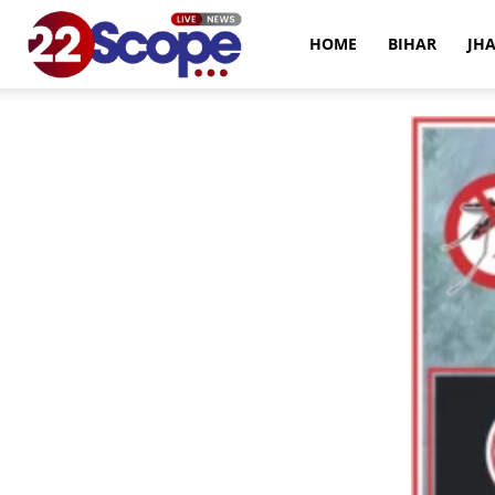
22Scope
HOME
BIHAR
JH
News