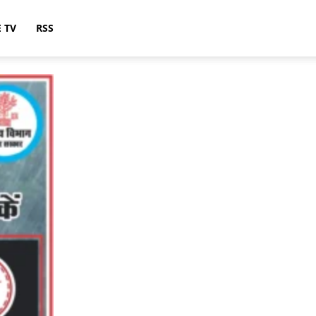
E TV
RSS