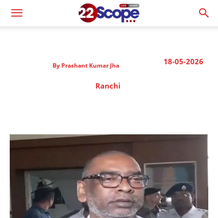
18-05-2026
By
Prashant Kumar Jha
Ranchi