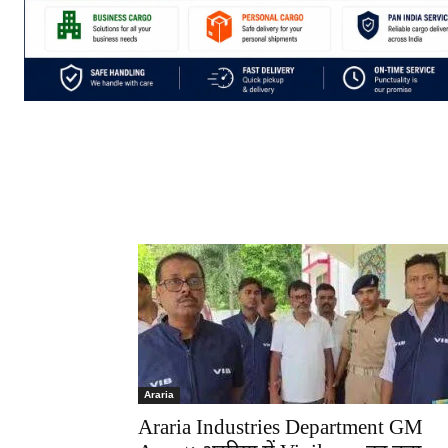
Araria
Araria Industries Department GM