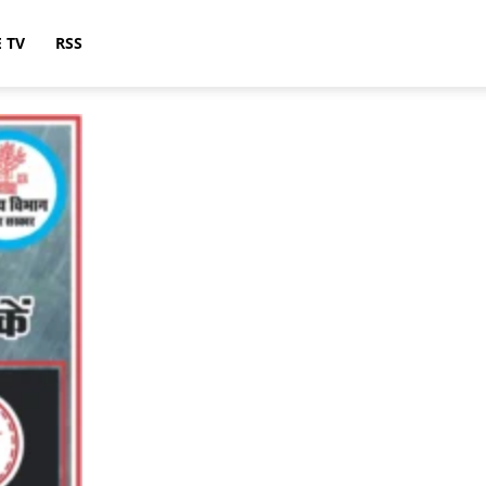
E TV
RSS