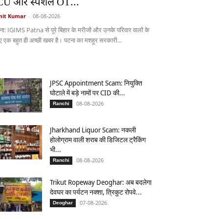
CU और स्पेशल OT...
it Kumar
-
08-08-2026
ना: IGIMS Patna से पूरे बिहार के मरीजों और उनके परिवार वालों के
ए एक बहुत ही अच्छी खबर है। पटना का मशहूर सरकारी...
JPSC Appointment Scam: नियुक्ति
घोटाले में बड़े नामों पर CID की...
08-08-2026
Ranchi
Jharkhand Liquor Scam: नकली
होलोग्राम वाली शराब की डिजिटल ट्रैकिंग
भी...
08-08-2026
Ranchi
Trikut Ropeway Deoghar: अब बदलेगा
देवघर का पर्यटन नक्शा, त्रिकुट रोपवे...
07-08-2026
Deoghar