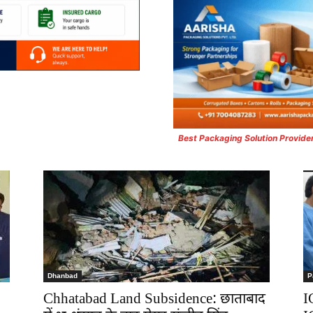
Best Packaging Solution Provide
Dhanbad
P
Chhatabad Land Subsidence: छाताबाद
I