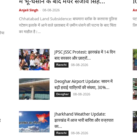
में भू-धंसान के बाद मेयर संजीव सिंह...
I
Anjali Singh
-
08-08-2026
Am
Chhatabad Land Subsidence: बाघमारा ब्लॉक के कतरास पुलिस
पट
स्टेशन इलाके में आने वाले छाताबाद में ज़मीन धंसने की घटना के बाद चिंता
लि
का माहौल है।...
रिया
JPSC JSSC Protest: झारखंड में 14 दिन
बाद सरकार और छात्रों...
08-08-2026
Ranchi
Deoghar Airport Update: सावन में
बढ़ी हवाई यात्रियों की संख्या, 30%...
08-08-2026
Deoghar
Jharkhand Weather Update:
द
झारखंड में आज भारी बारिश और वज्रपात
का...
08-08-2026
Ranchi