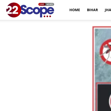
22Scope
HOME
BIHAR
JH
News