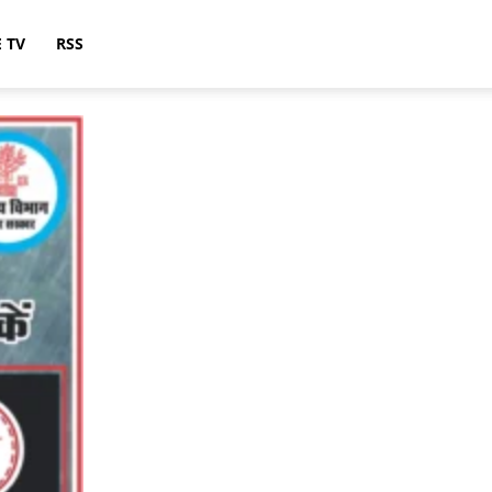
E TV
RSS