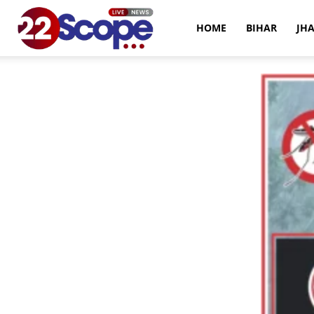
22Scope
HOME
BIHAR
JH
News