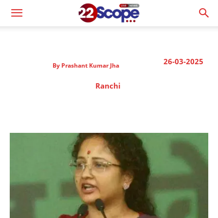
26-03-2025
By
Prashant Kumar Jha
Ranchi