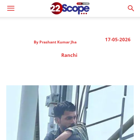
17-05-2026
By
Prashant Kumar Jha
Ranchi