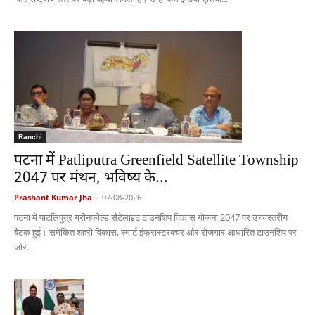
Ranchi
पटना में Patliputra Greenfield Satellite Township
2047 पर मंथन, भविष्य के...
Prashant Kumar Jha
-
07-08-2026
पटना में पाटलिपुत्र ग्रीनफील्ड सैटेलाइट टाउनशिप विकास योजना 2047 पर उच्चस्तरीय
बैठक हुई। समेकित शहरी विकास, स्मार्ट इंफ्रास्ट्रक्चर और रोजगार आधारित टाउनशिप पर
जोर...