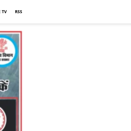
E TV
RSS