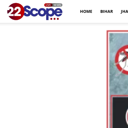
22Scope
HOME
BIHAR
JH
News