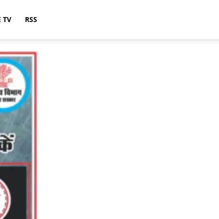
E TV
RSS