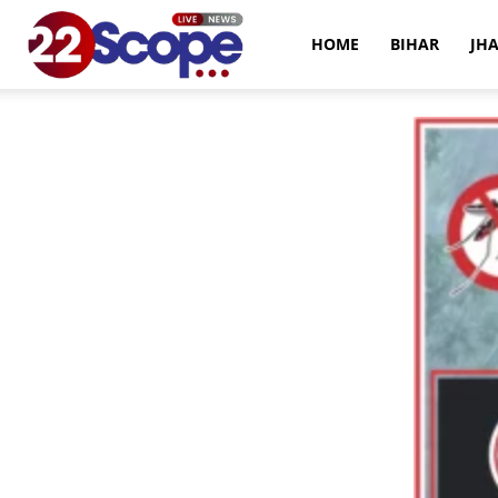
22Scope
HOME
BIHAR
JH
News