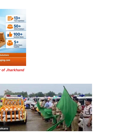
r of Jharkhand
okaro