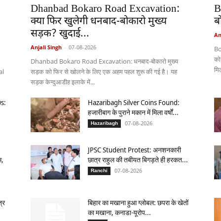
Dhanbad Bokaro Road Excavation:
B
क्या फिर खुलेगी धनबाद-बोकारो मुख्य
ब
सड़क? खुदाई...
An
Anjali Singh
-
07-08-2026
Bo
को
Dhanbad Bokaro Road Excavation: धनबाद-बोकारो मुख्य
मि
al
सड़क को फिर से खोलने के लिए एक अहम पहल शुरू की गई है। यह
सड़क केन्दुआडीह इलाके में...
s:
Hazaribagh Silver Coins Found:
हजारीबाग के पुराने मकान में मिला वर्षों...
07-08-2026
Hazaribagh
JPSC Student Protest: अनशनकारी
स,
छात्र राहुल की तबीयत बिगड़ते ही हरकत...
07-08-2026
Ranchi
्र
बिहार का मखाना हुआ ग्लोबल: छपरा के खेतों
का मखाना, कनाडा-यूरोप...