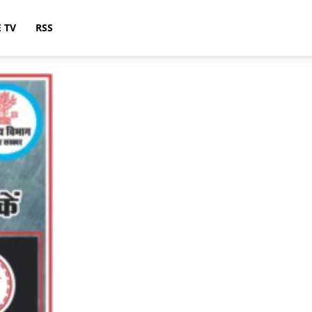
E TV
RSS