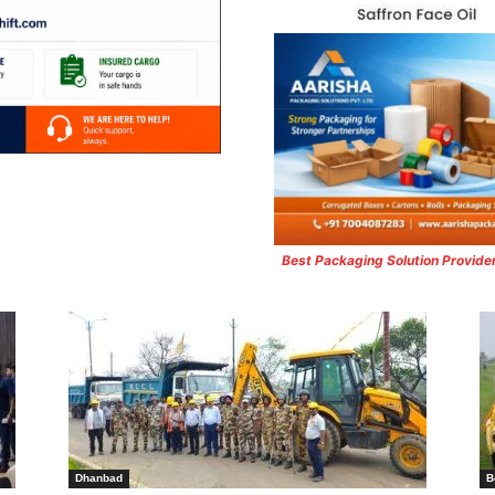
Best Packaging Solution Provide
Dhanbad
B