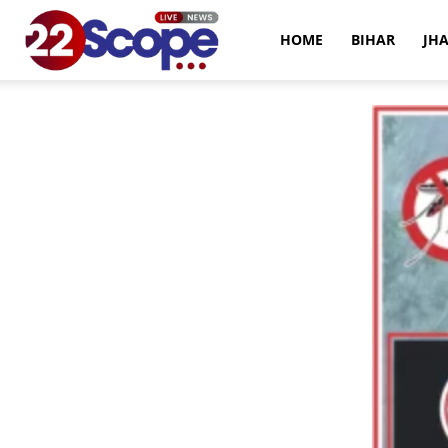
22Scope
HOME
BIHAR
JH
News