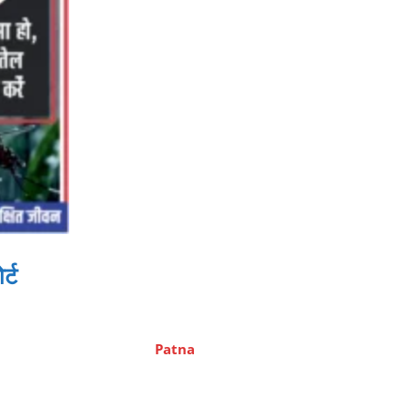
्ट
Patna