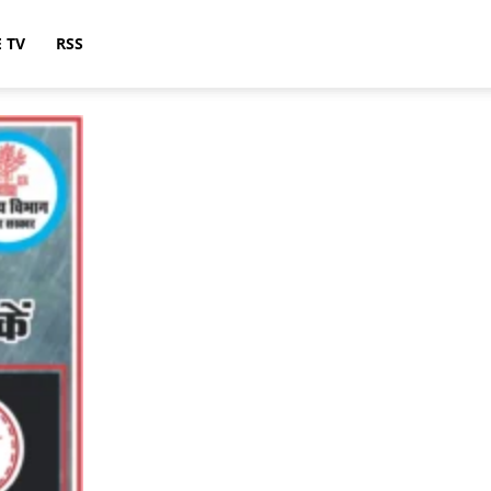
E TV
RSS