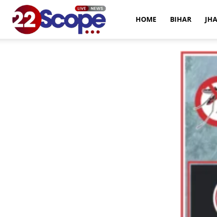
22Scope
HOME
BIHAR
JH
News