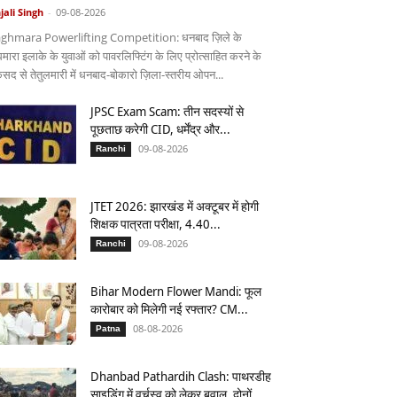
jali Singh
-
09-08-2026
ghmara Powerlifting Competition: धनबाद ज़िले के
घमारा इलाके के युवाओं को पावरलिफ्टिंग के लिए प्रोत्साहित करने के
सद से तेतुलमारी में धनबाद-बोकारो ज़िला-स्तरीय ओपन...
JPSC Exam Scam: तीन सदस्यों से
पूछताछ करेगी CID, धर्मेंद्र और...
09-08-2026
Ranchi
JTET 2026: झारखंड में अक्टूबर में होगी
शिक्षक पात्रता परीक्षा, 4.40...
09-08-2026
Ranchi
Bihar Modern Flower Mandi: फूल
कारोबार को मिलेगी नई रफ्तार? CM...
08-08-2026
Patna
Dhanbad Pathardih Clash: पाथरडीह
साइडिंग में वर्चस्व को लेकर बवाल, दोनों...