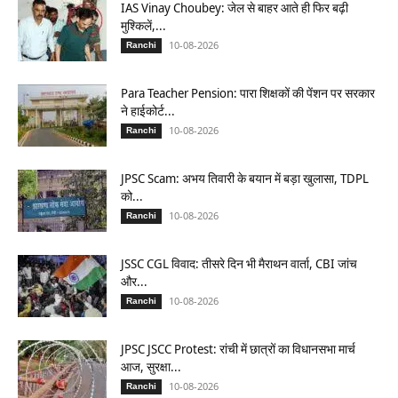
IAS Vinay Choubey: जेल से बाहर आते ही फिर बढ़ी
मुश्किलें,...
10-08-2026
Ranchi
Para Teacher Pension: पारा शिक्षकों की पेंशन पर सरकार
ने हाईकोर्ट...
10-08-2026
Ranchi
JPSC Scam: अभय तिवारी के बयान में बड़ा खुलासा, TDPL
को...
10-08-2026
Ranchi
JSSC CGL विवाद: तीसरे दिन भी मैराथन वार्ता, CBI जांच
और...
10-08-2026
Ranchi
JPSC JSCC Protest: रांची में छात्रों का विधानसभा मार्च
आज, सुरक्षा...
10-08-2026
Ranchi