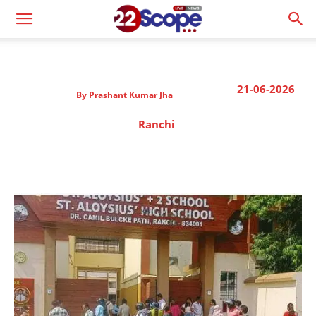
21-06-2026
By
Prashant Kumar Jha
Ranchi