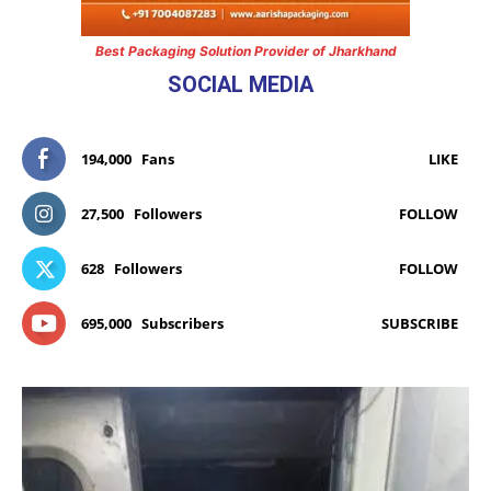
Best Packaging Solution Provider of Jharkhand
SOCIAL MEDIA
194,000
Fans
LIKE
27,500
Followers
FOLLOW
628
Followers
FOLLOW
695,000
Subscribers
SUBSCRIBE