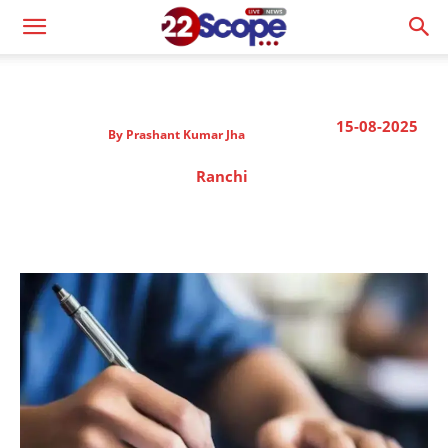
15-08-2025
By
Prashant Kumar Jha
Ranchi