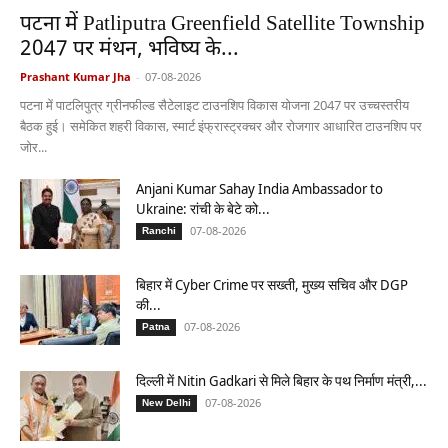
पटना में Patliputra Greenfield Satellite Township
2047 पर मंथन, भविष्य के...
Prashant Kumar Jha
-
07-08-2026
पटना में पाटलिपुत्र ग्रीनफील्ड सैटेलाइट टाउनशिप विकास योजना 2047 पर उच्चस्तरीय
बैठक हुई। समेकित शहरी विकास, स्मार्ट इंफ्रास्ट्रक्चर और रोजगार आधारित टाउनशिप पर
जोर...
Anjani Kumar Sahay India Ambassador to
Ukraine: रांची के बेटे को...
07-08-2026
Ranchi
बिहार में Cyber Crime पर सख्ती, मुख्य सचिव और DGP
की...
07-08-2026
Patna
दिल्ली में Nitin Gadkari से मिले बिहार के पथ निर्माण मंत्री,...
07-08-2026
New Delhi