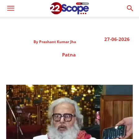
27-06-2026
By
Prashant Kumar Jha
Patna