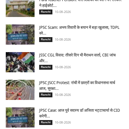
ने हाईकोर्ट...
10-08-2026
Ranchi
JPSC Scam: अभय तिवारी के बयान में बड़ा खुलासा, TDPL
को...
10-08-2026
Ranchi
JSSC CGL विवाद: तीसरे दिन भी मैराथन वार्ता, CBI जांच
और...
10-08-2026
Ranchi
JPSC JSCC Protest: रांची में छात्रों का विधानसभा मार्च
आज, सुरक्षा...
10-08-2026
Ranchi
JPSC Case: आज पूर्व सदस्य डॉ अजिता भट्टाचार्या से CID
करेगी...
10-08-2026
Ranchi