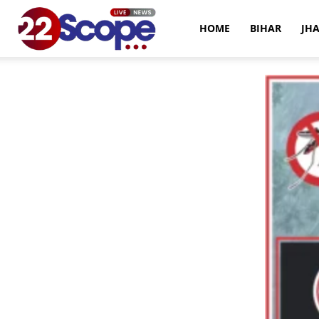
22Scope
HOME
BIHAR
JH
News