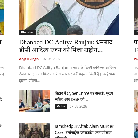
Dhanbad
R
ा
Dhanbad DC Aditya Ranjan: धनबाद
प
डीसी आदित्य रंजन को मिला राष्ट्रीय...
T
Anjali Singh
-
07-08-2026
Pr
त्व
Dhanbad DC Aditya Ranjan: धनबाद के डिप्टी कमिश्नर आदित्य
पट
 नई
रंजन को एक बार फिर राष्ट्रीय स्तर पर बड़ी पहचान मिली है। उन्हें 'फेम
पर
इंडिया-एशिया...
और
बिहार में Cyber Crime पर सख्ती, मुख्य
टे
सचिव और DGP की...
07-08-2026
Patna
ं
Jamshedpur Aftab Alam Murder
Case: बर्मामाइंस हत्याकांड का पर्दाफाश,