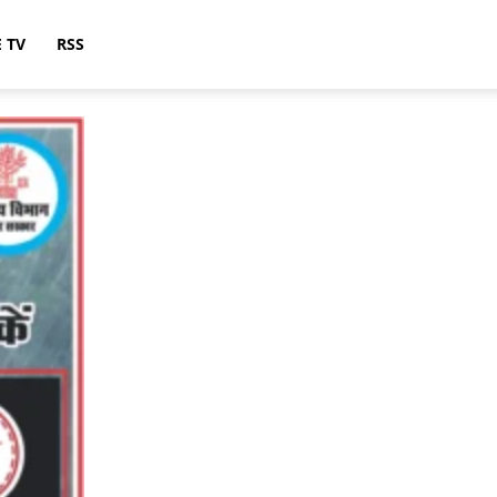
E TV
RSS