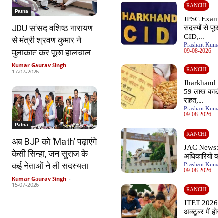
RANCHI
Patna
JPSC Exam
JDU सांसद वशिष्ठ नारायण
सदस्यों से प
CID,...
से मंत्री श्रवण कुमार ने
Prashant Kuma
मुलाकात कर पूछा हालचाल
09-08-2026
Kumar Gaurav Singh
-
RANCHI
17-07-2026
Jharkhand 
59 लाख कार्ड
राहत,...
Prashant Kuma
09-08-2026
Patna
RANCHI
अब BJP को ‘Math’ पढ़ाएंगे
JAC News: 
केसी सिन्हा, जन सुराज के
अधिकारियों की
कई नेताओं ने ली सदस्यता
Prashant Kuma
09-08-2026
Kumar Gaurav Singh
-
15-07-2026
RANCHI
JTET 2026: 
अक्टूबर में ह