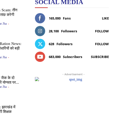
SOCIAL MEDIA
 Scam: तीन
ूछताछ करेगी
165,000
Fans
LIKE
r Jha
-
28,100
Followers
FOLLOW
Ration News:
628
Followers
FOLLOW
धारियों को बड़ी
683,000
Subscribers
SUBSCRIBE
r Jha
-
- Advertisement -
जैक के दो
 योग्यता पर...
r Jha
-
झारखंड में
ोगी शिक्षक