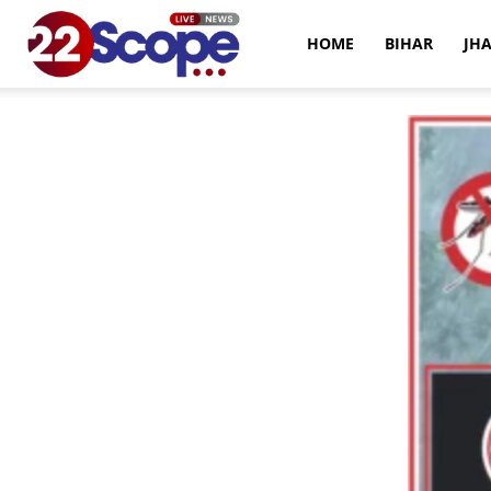
22Scope
HOME
BIHAR
JH
News