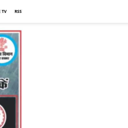
E TV
RSS