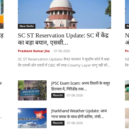
New Delhi
R
ड़
SC ST Reservation Update: SC में केंद्र
N
का बड़ा बयान, एससी...
औ
Prashant Kumar Jha
-
07-08-2026
Pr
SC ST Reservation Update: केंद्र सरकार ने सुप्रीम कोर्ट में कहा
NE
कि एससी और एसटी में OBC की तरह Creamy Layer लागू नहीं की...
कि
्ष
JPSC Exam Scam: अभय तिवारी के ससुर
हिरासत में, गिरिडीह तक...
07-08-2026
Ranchi
Jharkhand Weather Update: आज
..
गरज चमक के साथ होगी बारिश, रांची...
07-08-2026
Ranchi