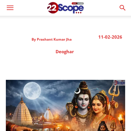
11-02-2026
By
Prashant Kumar Jha
Deoghar