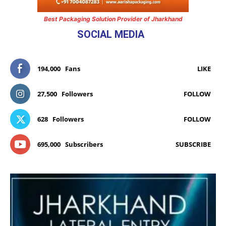
Best Packaging Solution Provider of Jharkhand
SOCIAL MEDIA
194,000
Fans
LIKE
27,500
Followers
FOLLOW
628
Followers
FOLLOW
695,000
Subscribers
SUBSCRIBE