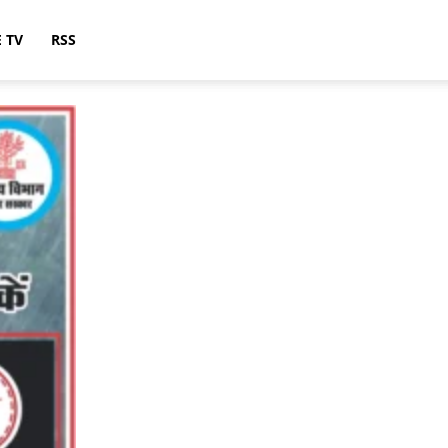
E TV
RSS