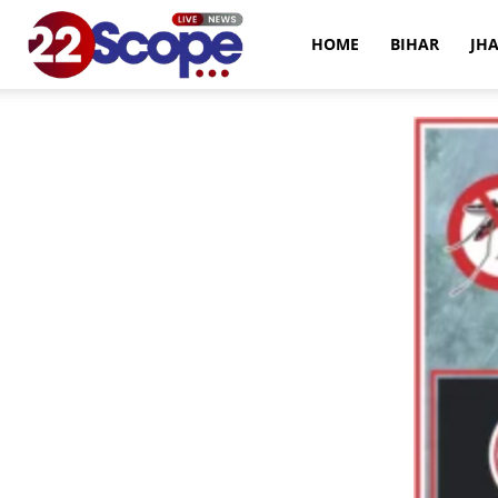
22Scope
HOME
BIHAR
JH
News