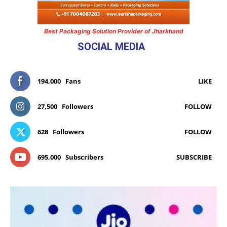
Best Packaging Solution Provider of Jharkhand
SOCIAL MEDIA
194,000
Fans
LIKE
27,500
Followers
FOLLOW
628
Followers
FOLLOW
695,000
Subscribers
SUBSCRIBE