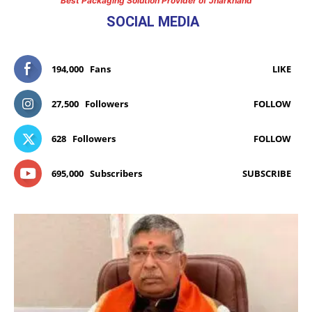
Best Packaging Solution Provider of Jharkhand
SOCIAL MEDIA
194,000
Fans
LIKE
27,500
Followers
FOLLOW
628
Followers
FOLLOW
695,000
Subscribers
SUBSCRIBE