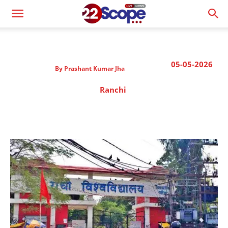
05-05-2026
By
Prashant Kumar Jha
Ranchi