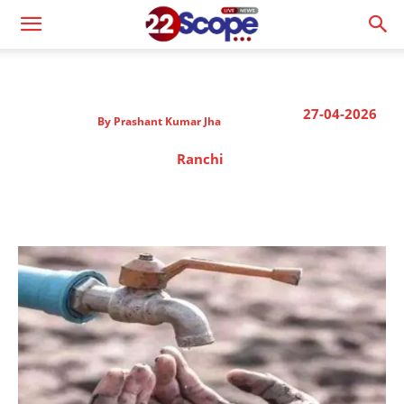
27-04-2026
By
Prashant Kumar Jha
Ranchi