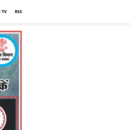
E TV
RSS