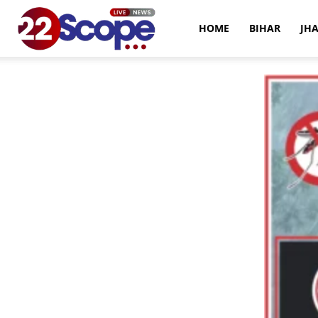
22Scope
HOME
BIHAR
JH
News