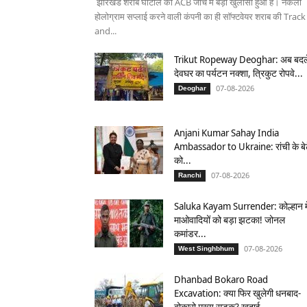
झारखंड शराब घोटाले की ACB जांच में बड़ा खुलासा हुआ है। नकली
होलोग्राम सप्लाई करने वाली कंपनी का ही सॉफ्टवेयर शराब की Track
and...
Trikut Ropeway Deoghar: अब बदल
देवघर का पर्यटन नक्शा, त्रिकुट रोपवे...
07-08-2026
Deoghar
Anjani Kumar Sahay India
Ambassador to Ukraine: रांची के बे
को...
07-08-2026
Ranchi
Saluka Kayam Surrender: कोल्हान मे
माओवादियों को बड़ा झटका! जोनल
कमांडर...
07-08-2026
West Singhbhum
Dhanbad Bokaro Road
Excavation: क्या फिर खुलेगी धनबाद-
बोकारो मुख्य सड़क? खुदाई...