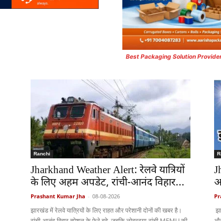
Best Packaging Solution Provide
Ranchi
R
Jharkhand Weather Alert: रेलवे यात्रियों
J
के लिए अहम अपडेट, रांची-आनंद विहार...
आ
Prashant Kumar Jha
-
08-08-2026
Pr
झारखंड में रेलवे यात्रियों के लिए राहत और परेशानी दोनों की खबर है।
झा
रांची-आनंद विहार स्पेशल के फेरे बढ़े, जबकि लोहरदगा-रांची MEMU की
और