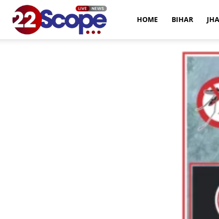
22Scope
HOME
BIHAR
JH
News