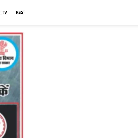
E TV
RSS