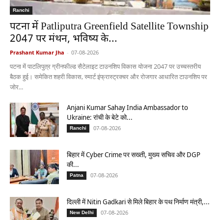
Ranchi
पटना में Patliputra Greenfield Satellite Township
2047 पर मंथन, भविष्य के...
Prashant Kumar Jha
-
07-08-2026
पटना में पाटलिपुत्र ग्रीनफील्ड सैटेलाइट टाउनशिप विकास योजना 2047 पर उच्चस्तरीय
बैठक हुई। समेकित शहरी विकास, स्मार्ट इंफ्रास्ट्रक्चर और रोजगार आधारित टाउनशिप पर
जोर...
Anjani Kumar Sahay India Ambassador to
Ukraine: रांची के बेटे को...
07-08-2026
Ranchi
बिहार में Cyber Crime पर सख्ती, मुख्य सचिव और DGP
की...
07-08-2026
Patna
दिल्ली में Nitin Gadkari से मिले बिहार के पथ निर्माण मंत्री,...
07-08-2026
New Delhi