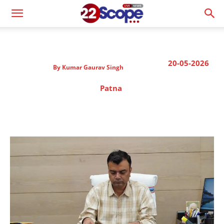
20-05-2026
By
Kumar Gaurav Singh
Patna