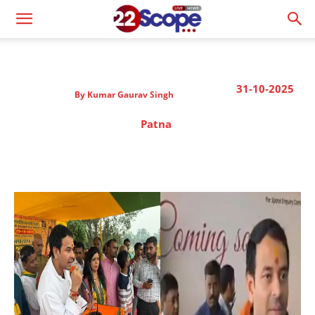
31-10-2025
By
Kumar Gaurav Singh
Patna