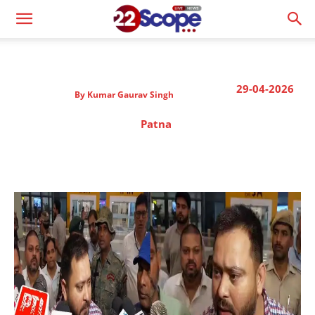
29-04-2026
By
Kumar Gaurav Singh
Patna