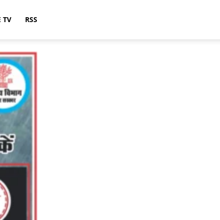
E TV
RSS