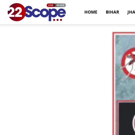
22Scope
HOME
BIHAR
JH
News