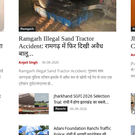
Ramgarh
R
Ramgarh Illegal Sand Tractor
J
ा
Accident: रामगढ़ में फिर दिखी अवैध
C
बालू...
An
Anjali Singh
-
06-08-2026
Jh
से
हे
Ramgarh Illegal Sand Tractor Accident: गुरुवार शाम
सर
ं
अरगड्डा पुलिस स्टेशन इलाके में अवैध रूप से खोदी गई रेत से लदा एक
ट्रैक्टर दुर्घटनाग्रस्त हो...
t
Jharkhand SGFI 2026 Selection
Trial: रांची में होगा झारखंड का सबसे...
06-08-2026
Ranchi
Adani Foundation Ranchi Traffic
Police: रांची में अदाणी फाउंडेशन की