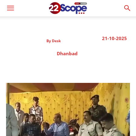
21-10-2025
By
Desk
Dhanbad