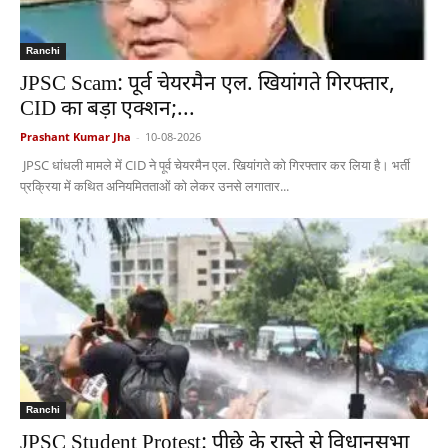
Ranchi
JPSC Scam: पूर्व चेयरमैन एल. खियांगते गिरफ्तार,
CID का बड़ा एक्शन;...
Prashant Kumar Jha
-
10-08-2026
JPSC धांधली मामले में CID ने पूर्व चेयरमैन एल. खियांगते को गिरफ्तार कर लिया है। भर्ती
प्रक्रिया में कथित अनियमितताओं को लेकर उनसे लगातार...
Ranchi
JPSC Student Protest: पीछे के रास्ते से विधानसभा