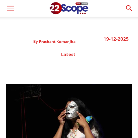
19-12-2025
By
Prashant Kumar Jha
Latest