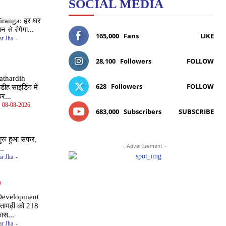
SOCIAL MEDIA
iranga: हर घर
न से रंगेगा...
165,000
Fans
LIKE
r Jha
-
28,100
Followers
FOLLOW
athardih
628
Followers
FOLLOW
ीह साइडिंग में
कर...
08-08-2026
683,000
Subscribers
SUBSCRIBE
शुरू हुआ सफर,
- Advertisement -
..
r Jha
-
 Development
ीतामढ़ी को 218
ास...
r Jha
-