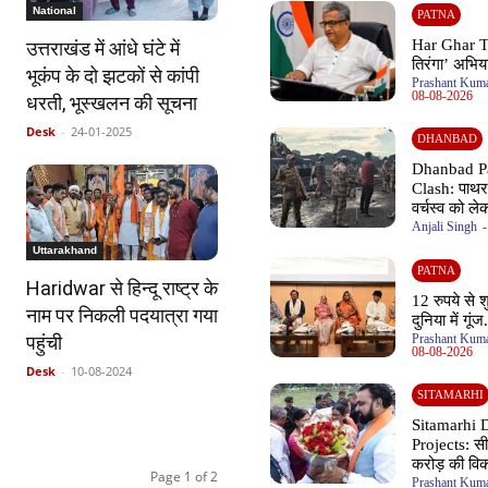
National
PATNA
Har Ghar T
उत्तराखंड में आंधे घंटे में
तिरंगा’ अभिया
भूकंप के दो झटकों से कांपी
Prashant Kuma
08-08-2026
धरती, भूस्खलन की सूचना
Desk
-
24-01-2025
DHANBAD
Dhanbad P
Clash: पाथरड
वर्चस्व को ले
Anjali Singh
-
Uttarakhand
PATNA
Haridwar से हिन्दू राष्ट्र के
12 रुपये से 
नाम पर निकली पदयात्रा गया
दुनिया में गूंज.
Prashant Kuma
पहुंची
08-08-2026
Desk
-
10-08-2024
SITAMARHI
Sitamarhi
Projects: स
करोड़ की विक
Page 1 of 2
Prashant Kuma