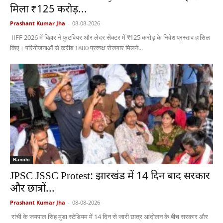
मिला ₹125 करोड़...
Prashant Kumar Jha
-
08-08-2026
IIFF 2026 में बिहार ने फुटवियर और लेदर सेक्टर में ₹125 करोड़ के निवेश प्रस्ताव हासिल
किए। परियोजनाओं से करीब 1800 प्रत्यक्ष रोजगार मिलने...
Ranchi
JPSC JSSC Protest: झारखंड में 14 दिन बाद सरकार
और छात्रों...
Prashant Kumar Jha
-
08-08-2026
रांची के जयपाल सिंह मुंडा स्टेडियम में 14 दिन से जारी छात्र आंदोलन के बीच सरकार और