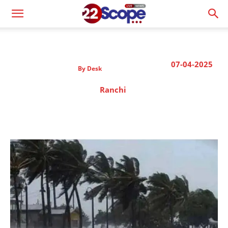
07-04-2025
By
Desk
Ranchi