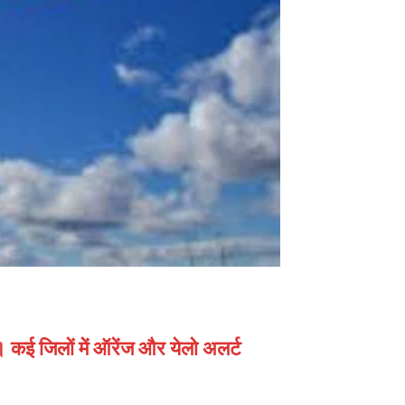
कई जिलों में ऑरेंज और येलो अलर्ट