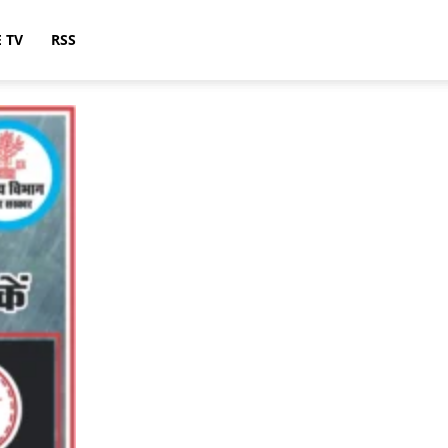
E TV
RSS