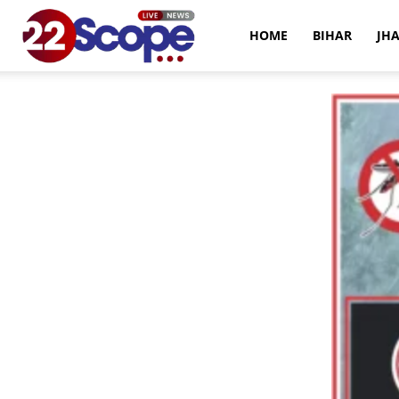
22Scope
HOME
BIHAR
JH
News