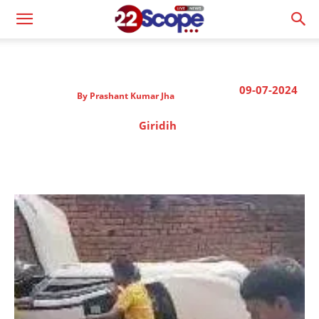
09-07-2024
By
Prashant Kumar Jha
Giridih