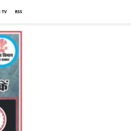
E TV
RSS