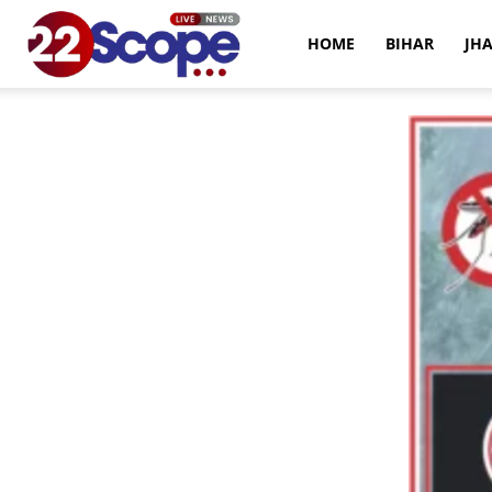
22Scope
HOME
BIHAR
JH
News