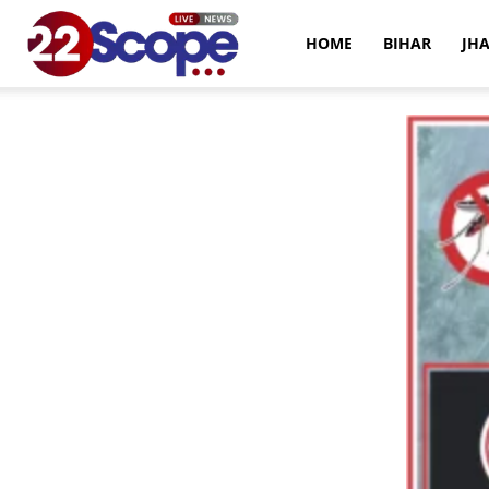
22Scope
HOME
BIHAR
JH
News