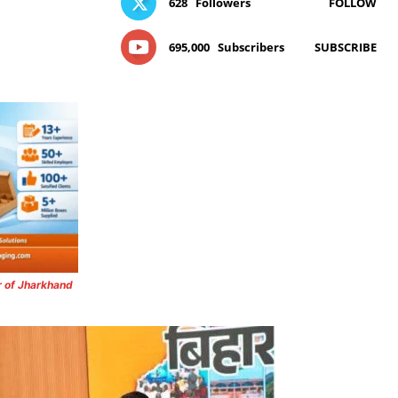
628
Followers
FOLLOW
695,000
Subscribers
SUBSCRIBE
r of Jharkhand