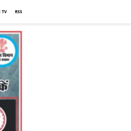
E TV
RSS