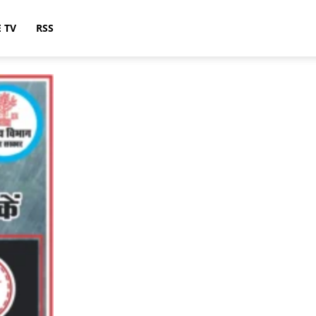
E TV
RSS