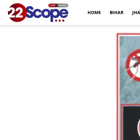
22Scope
HOME
BIHAR
JH
News