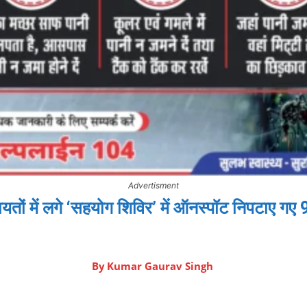
Advertisment
ंचायतों में लगे ‘सहयोग शिविर’ में ऑनस्पॉट निपटाए ग
By
Kumar Gaurav Singh