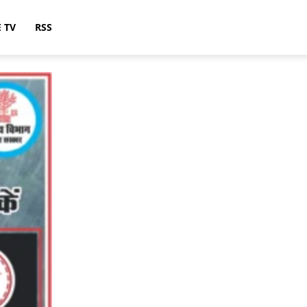
E TV
RSS