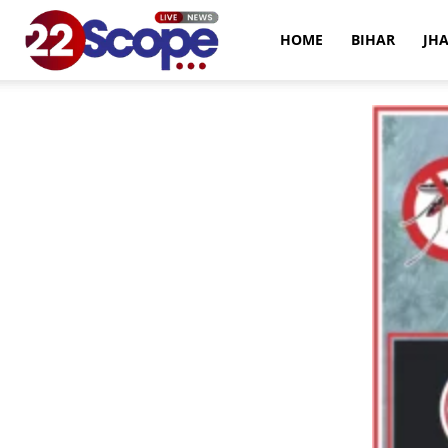
22Scope
HOME
BIHAR
JH
News