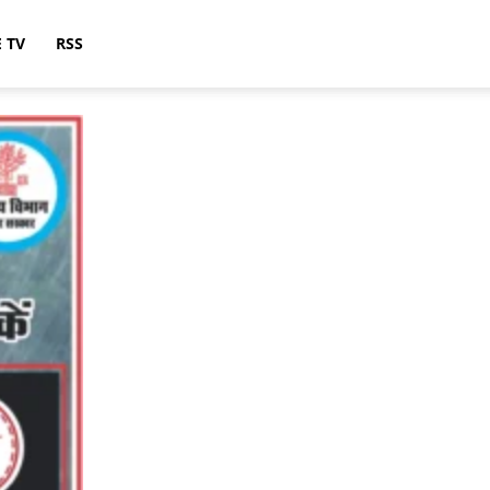
E TV
RSS