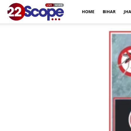
22Scope
HOME
BIHAR
JH
News