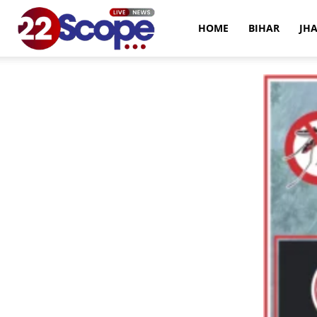
22Scope
HOME
BIHAR
JH
News