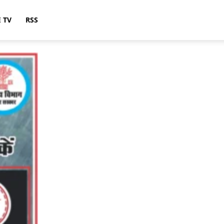
E TV
RSS