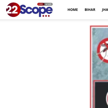
22Scope
HOME
BIHAR
JH
News