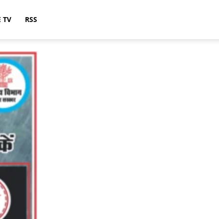
E TV
RSS