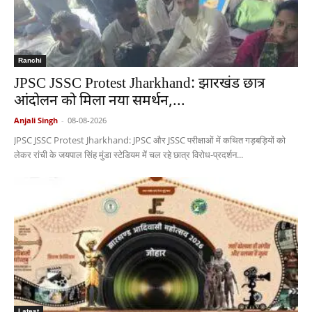
Ranchi
JPSC JSSC Protest Jharkhand: झारखंड छात्र
आंदोलन को मिला नया समर्थन,...
Anjali Singh
-
08-08-2026
JPSC JSSC Protest Jharkhand: JPSC और JSSC परीक्षाओं में कथित गड़बड़ियों को
लेकर रांची के जयपाल सिंह मुंडा स्टेडियम में चल रहे छात्र विरोध-प्रदर्शन...
Latest