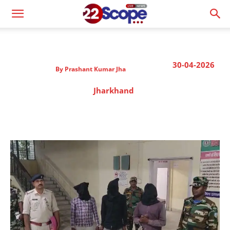
30-04-2026
By
Prashant Kumar Jha
Jharkhand