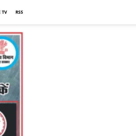
E TV
RSS