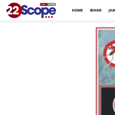
22Scope
HOME
BIHAR
JH
News