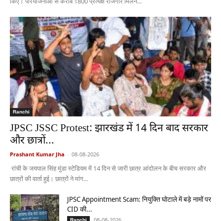
किए। परियोजनाओं से करीब 1800 प्रत्यक्ष रोजगार मिलने...
Ranchi
JPSC JSSC Protest: झारखंड में 14 दिन बाद सरकार
और छात्रों...
Prashant Kumar Jha
-
08-08-2026
रांची के जयपाल सिंह मुंडा स्टेडियम में 14 दिन से जारी छात्र आंदोलन के बीच सरकार और
छात्रों की वार्ता हुई। छात्रों ने मांग...
JPSC Appointment Scam: नियुक्ति घोटाले में बड़े नामों पर
CID की...
08-08-2026
Ranchi